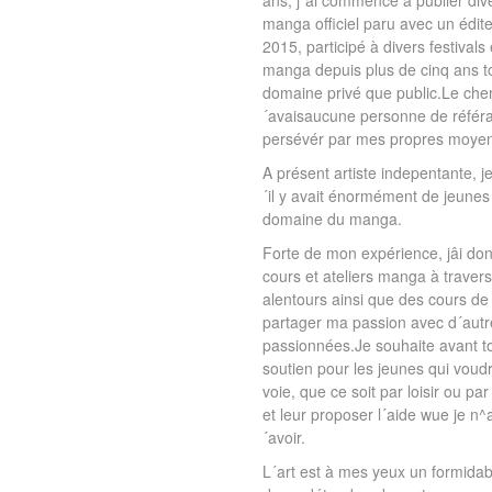
ans, j´ai commencé à publier dive
manga officiel paru avec un édi
2015, participé à divers festival
manga depuis plus de cinq ans to
domaine privé que public.Le chemi
´avaisaucune personne de référa
persévér par mes propres moye
A présent artiste indepentante, 
´il y avait énormément de jeunes
domaine du manga.
Forte de mon expérience, jâi do
cours et ateliers manga à traver
alentours ainsi que des cours de
partager ma passion avec d´autr
passionnées.Je souhaite avant t
soutien pour les jeunes qui voudr
voie, que ce soit par loisir ou pa
et leur proposer l´aide wue je n^
´avoir.
L´art est à mes yeux un formida