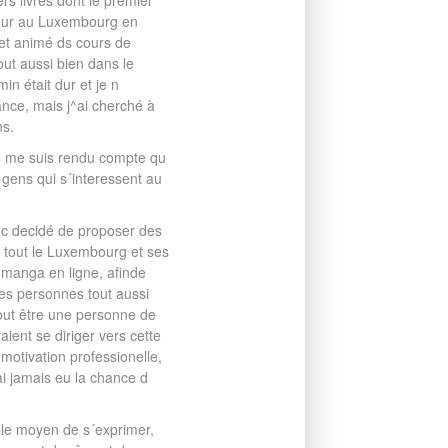
rs livres dont le premier
teur au Luxembourg en
s et animé ds cours de
ut aussi bien dans le
n était dur et je n
nce, mais j^ai cherché à
ns.
je me suis rendu compte qu
 gens qui s´interessent au
nc decidé de proposer des
s tout le Luxembourg et ses
 manga en ligne, afinde
es personnes tout aussi
out être une personne de
aient se diriger vers cette
r motivation professionelle,
ai jamais eu la chance d
ble moyen de s´exprimer,