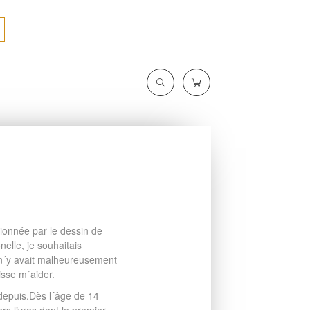
sionnée par le dessin de
elle, je souhaitais
 n´y avait malheureusement
sse m´aider.
depuis.Dès l´âge de 14