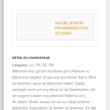
AUCUNE SESSION
PROGRAMMÉE POUR
CE COURS
DÉTAIL DU COURS/STAGE
Langues:
LU, FR, DE, EN
Während hirer ganzer Kandheet ginn d’Kanner vu
Märercher begleet. Et ass eng wonnerbar Aart a Weis
ze dreemen, wann ee Märercher héiert. Dacks
verstoppt sech och eng Moral an de Geschichten, déi
am eegene Liewen eng wäertvoll Hëllef ka sinn.
An dësem Atelier loosse mir eis vun dëse schéine
Märercher inspiréieren, fir weider ze dreemen. Fir dës