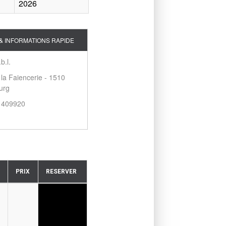
2026
& INFORMATIONS RAPIDE
b.l.
 la Faiencerie - 1510
urg
2 409920
PRIX
RESERVER