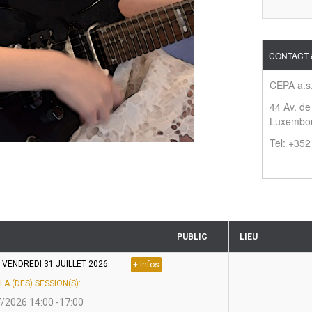
CONTACT 
CEPA a.s.
44 Av. de
Luxembo
Tel: +35
PUBLIC
LIEU
U VENDREDI 31 JUILLET 2026
+ Infos
LA (DES) SESSION(S):
/2026 14:00 -17:00