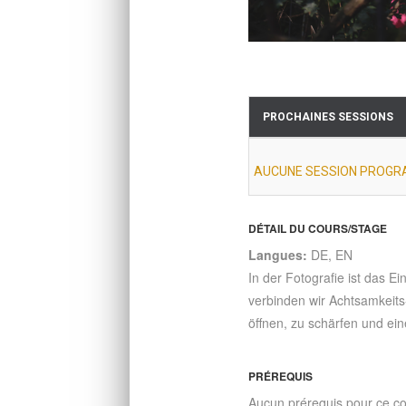
PROCHAINES SESSIONS
AUCUNE SESSION PROGR
DÉTAIL DU COURS/STAGE
Langues:
DE, EN
In der Fotografie ist das E
verbinden wir Achtsamkeits
öffnen, zu schärfen und ein
PRÉREQUIS
Aucun prérequis pour ce c