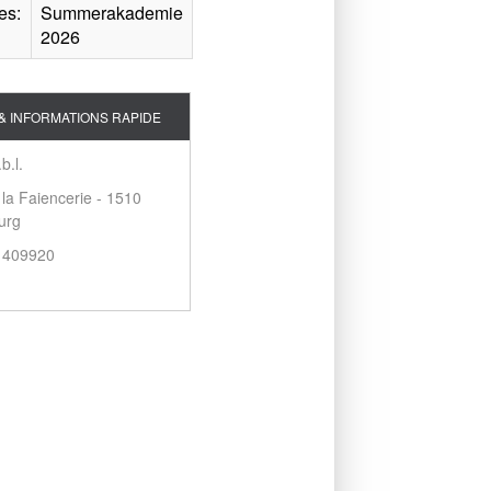
es:
Summerakademie
2026
& INFORMATIONS RAPIDE
b.l.
 la Faiencerie - 1510
urg
2 409920