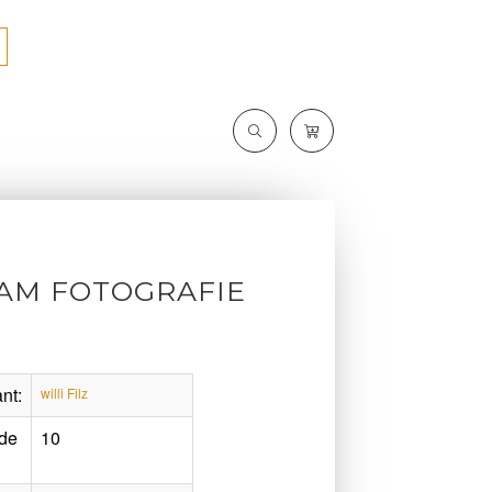
SAM FOTOGRAFIE
nt:
willi Filz
de
10