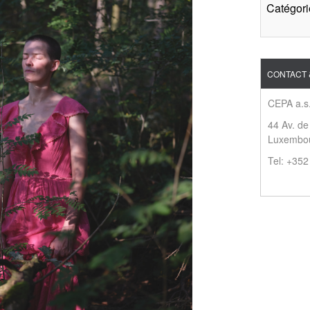
Catégori
CONTACT 
CEPA a.s.
44 Av. de
Luxembo
Tel: +35