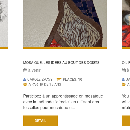
MOSAÏQUE: LES IDÉES AU BOUT DES DOIGTS
OIL
à venir
à 
PLACES:
10
CAROLE ZAAVY
JA
A PARTIR DE 15 ANS
A
Participez à un apprentissage en mosaïque
You 
avec la méthode "directe" en utilisant des
will
tesselles pour mosaïque o...
mixi
.
DETAIL