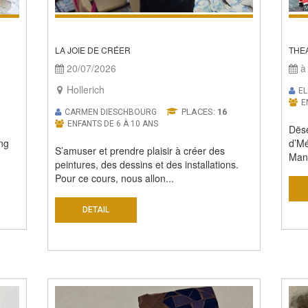
LA JOIE DE CRÉER
THE
20/07/2026
à 
Hollerich
EL
E
PLACES:
16
CARMEN DIESCHBOURG
ENFANTS DE 6 À 10 ANS
Dës
ng
d’Mé
S’amuser et prendre plaisir à créer des
Mané
peintures, des dessins et des installations.
Pour ce cours, nous allon...
DETAIL