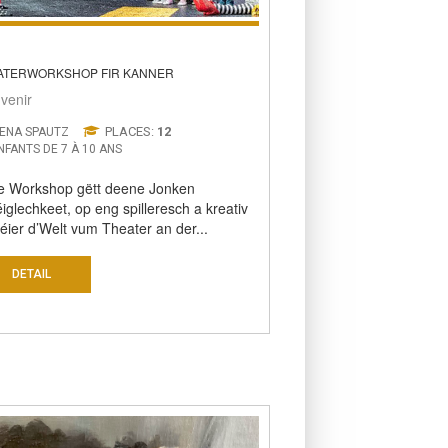
ATERWORKSHOP FIR KANNER
venir
PLACES:
12
ENA SPAUTZ
NFANTS DE 7 À 10 ANS
e Workshop gëtt deene Jonken
iglechkeet, op eng spilleresch a kreativ
ier d’Welt vum Theater an der...
DETAIL