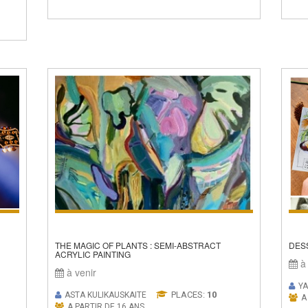
THE MAGIC OF PLANTS : SEMI-ABSTRACT
DESS
ACRYLIC PAINTING
à 
à venir
YA
PLACES:
10
ASTA KULIKAUSKAITE
A
A PARTIR DE 16 ANS