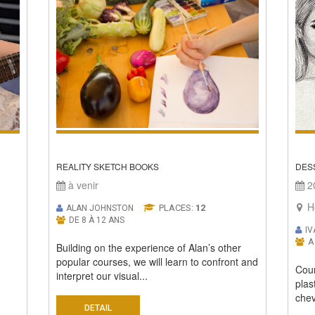
REALITY SKETCH BOOKS
DES
à venir
20
Ho
PLACES:
12
ALAN JOHNSTON
DE 8 À 12 ANS
I
A
Building on the experience of Alan’s other
popular courses, we will learn to confront and
Cour
interpret our visual...
plas
chev
DETAIL